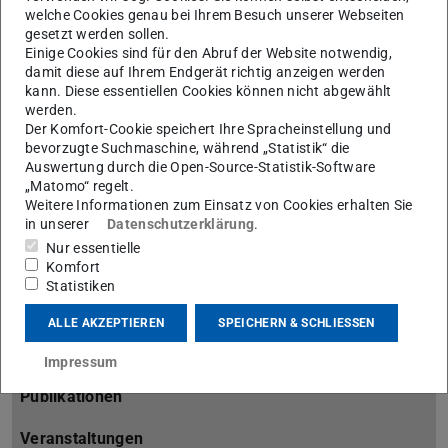
welche Cookies genau bei Ihrem Besuch unserer Webseiten
Forschungsschwerpunkte
gesetzt werden sollen.
Einige Cookies sind für den Abruf der Website notwendig,
Übersicht
damit diese auf Ihrem Endgerät richtig anzeigen werden
kann. Diese essentiellen Cookies können nicht abgewählt
Digital Banking
werden.
Der Komfort-Cookie speichert Ihre Spracheinstellung und
Digital Marketing
bevorzugte Suchmaschine, während „Statistik“ die
Auswertung durch die Open-Source-Statistik-Software
Digital Operations
„Matomo“ regelt.
Weitere Informationen zum Einsatz von Cookies erhalten Sie
in unserer
Datenschutzerklärung
.
Digital Entrepreneurship
Nur essentielle
Komfort
Digital Economy
Statistiken
Digital Technologies
ALLE AKZEPTIEREN
SPEICHERN & SCHLIESSEN
Mitglieder
Impressum
Publikationen
Veranstaltungen