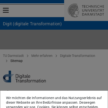
Menü öffnen
Digit (digitale Transformation)
Sitemap
Sie befinden sich hier:
TU Darmstadt
Mehr erfahren
Digitale Transformation
Sitemap
Sitemap
Wir möchten die Informationen und das Nutzungserlebnis auf
www.digit.wi.tu-darmstadt.de
dieser Webseite an Ihre Bedürfnisse anpassen. Deswegen
verwenden wir sog. Cookies. Sie können selbst entscheiden,