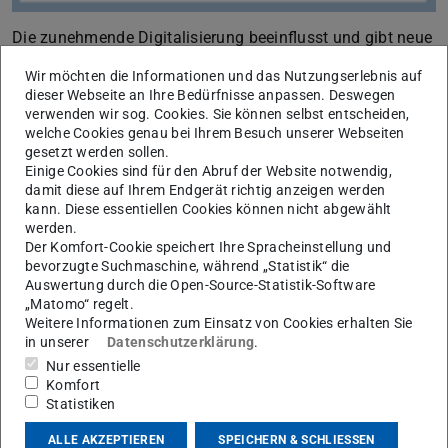
Die zunehmende Digitalisierung beeinflusst und gibt neue
Entwicklungsanstöße für die Marketing-Aktivitäten von
Wir möchten die Informationen und das Nutzungserlebnis auf
Unternehmen in vielerlei Hinsicht. Erstens ermöglichen die
dieser Webseite an Ihre Bedürfnisse anpassen. Deswegen
verwenden wir sog. Cookies. Sie können selbst entscheiden,
von Nutzern/innen hinterlassenen digitalen "Fußspuren“
welche Cookies genau bei Ihrem Besuch unserer Webseiten
die Entwicklung ausgeklügelter Vorhersagemodelle („Big
gesetzt werden sollen.
Data“) und leistungsfähige
Einige Cookies sind für den Abruf der Website notwendig,
damit diese auf Ihrem Endgerät richtig anzeigen werden
Entscheidungsunterstützungssysteme. Zweitens
kann. Diese essentiellen Cookies können nicht abgewählt
übernehmen die Nutzer/innen zunehmend einzelne Stufen
werden.
in der Wertschöpfungskette: Erstellen von Online Content
Der Komfort-Cookie speichert Ihre Spracheinstellung und
bevorzugte Suchmaschine, während „Statistik“ die
(z. B. YouTube-Videos oder Blogeinträge), digitale
Auswertung durch die Open-Source-Statistik-Software
Mundpropaganda in Form von Kundenrezensionen und
„Matomo“ regelt.
Empfehlungen (Virales Marketing). Drittens kommt
Weitere Informationen zum Einsatz von Cookies erhalten Sie
in unserer
Datenschutzerklärung
.
insbesondere den sozialen Medien bei der Generierung
Nur essentielle
und Kanalisierung von Aufmerksamkeit eine immer
Komfort
größere Rolle zu. Viertens bedingen neue Cloud-
Statistiken
Technologien eine größere Datenverfügbarkeit
ALLE AKZEPTIEREN
SPEICHERN & SCHLIESSEN