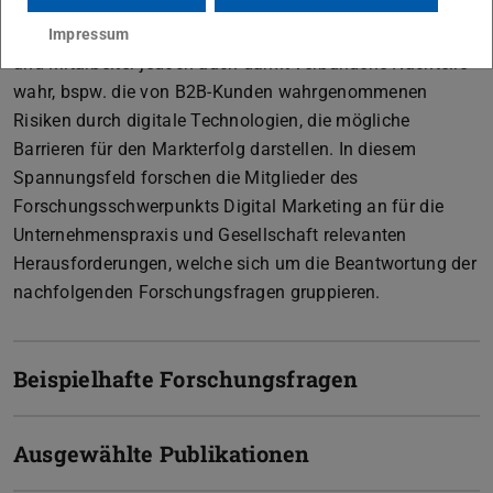
(„Ubiquitous computing“). Neben den durch diese
Entwicklungen eröffneten Chancen nehmen Unternehmen
Impressum
und Mitarbeiter jedoch auch damit verbundene Nachteile
wahr, bspw. die von B2B-Kunden wahrgenommenen
Risiken durch digitale Technologien, die mögliche
Barrieren für den Markterfolg darstellen. In diesem
Spannungsfeld forschen die Mitglieder des
Forschungsschwerpunkts Digital Marketing an für die
Unternehmenspraxis und Gesellschaft relevanten
Herausforderungen, welche sich um die Beantwortung der
nachfolgenden Forschungsfragen gruppieren.
Beispielhafte Forschungsfragen
Ausgewählte Publikationen