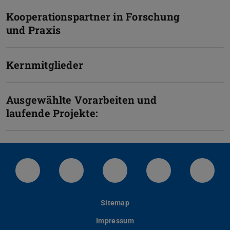
Kooperationspartner in Forschung
und Praxis
Kernmitglieder
Ausgewählte Vorarbeiten und
laufende Projekte:
LinkedIn-Seite der TU Darmstadt
Instagram-Kanal der TU Darmstad
Bluesky-Kanal der TU D
Facebook-Seite
YouTu
Sitemap
Impressum