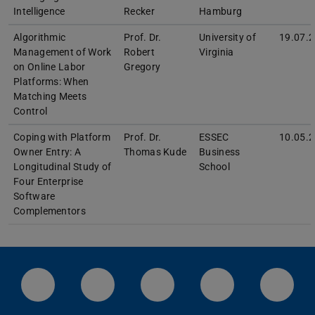
Intelligence
Recker
Hamburg
Algorithmic
Prof. Dr.
University of
19.07.
Management of Work
Robert
Virginia
on Online Labor
Gregory
Platforms: When
Matching Meets
Control
Coping with Platform
Prof. Dr.
ESSEC
10.05.
Owner Entry: A
Thomas Kude
Business
Longitudinal Study of
School
Four Enterprise
Software
Complementors
LinkedIn-Seite der TU Darmstadt
Instagram-Kanal der TU Darmstad
Bluesky-Kanal der TU D
Facebook-Seite
YouTu