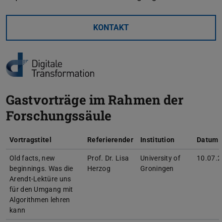
KONTAKT
Gastvorträge im Rahmen der
Forschungssäule
Vortragstitel
Referierender
Institution
Datum
Old facts, new
Prof. Dr. Lisa
University of
10.07.
beginnings. Was die
Herzog
Groningen
Arendt-Lektüre uns
für den Umgang mit
Algorithmen lehren
kann