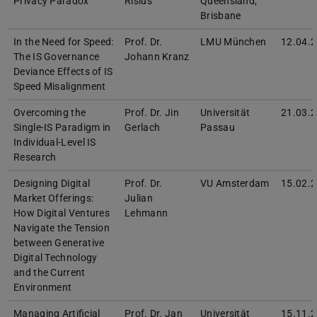
Privacy Paradox
Risius
Queensland,
Brisbane
In the Need for Speed:
Prof. Dr.
LMU München
12.04.
The IS Governance
Johann Kranz
Deviance Effects of IS
Speed Misalignment
Overcoming the
Prof. Dr. Jin
Universität
21.03.
Single-IS Paradigm in
Gerlach
Passau
Individual-Level IS
Research
Designing Digital
Prof. Dr.
VU Amsterdam
15.02.
Market Offerings:
Julian
How Digital Ventures
Lehmann
Navigate the Tension
between Generative
Digital Technology
and the Current
Environment
Managing Artificial
Prof. Dr. Jan
Universität
15.11.