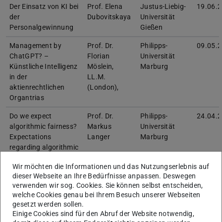
Der Einsatz von KI bei
Prof. Elena
Justus-Liebig-
19.06.
der
Dubovitskaya
Universität
Personalgewinnung
Gießen
Management by
Prof. Dr.
Philipps-
09.05.
ChatGPT? –
Florian
Universität
Künstliche Intelligenz
Möslein,
Marburg
in der
LL.M.
aktienrechtlichen
(London),
Organtrias
Do we expect
Prof. Dr.
Philipps-
24.04.
algorithmic fairness?
Markus
Universität
Expectations
Langer
Marburg
regarding algorithmic
fairness in personnel
Wir möchten die Informationen und das Nutzungserlebnis auf
selection
dieser Webseite an Ihre Bedürfnisse anpassen. Deswegen
verwenden wir sog. Cookies. Sie können selbst entscheiden,
Remote, Mobile, and
Prof.
University of
06.03.
welche Cookies genau bei Ihrem Besuch unserer Webseiten
Blue-Collar: ICT-
Monideepa
Massachusetts
gesetzt werden sollen.
Enabled Job Crafting
Tarafdar, PhD
Amherst
Einige Cookies sind für den Abruf der Website notwendig,
to Elevate