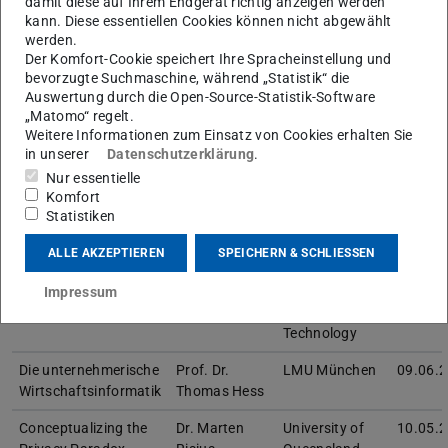
damit diese auf Ihrem Endgerät richtig anzeigen werden
Occupational Well-
kann. Diese essentiellen Cookies können nicht abgewählt
Being
werden.
Der Komfort-Cookie speichert Ihre Spracheinstellung und
Bias in Daten und
Prof. Dr.
Technische
08.02.
bevorzugte Suchmaschine, während „Statistik“ die
Algorithmen „at
Bettina
Universität
Auswertung durch die Open-Source-Statistik-Software
work“: alte Probleme,
Berendt
Berlin
„Matomo“ regelt.
neue Ansätze
Weitere Informationen zum Einsatz von Cookies erhalten Sie
in unserer
Datenschutzerklärung
.
Dark side implications
Prof. Ofir
University of
16.01.
Nur essentielle
of AI-based systems
Turel, PhD
Melbourne
Komfort
at work
Statistiken
Responsible
Prof. Mari-
Copenhagen
05.12.
ALLE AKZEPTIEREN
SPEICHERN & SCHLIESSEN
Management in the
Klara Stein,
Business
Age of the Algorithm
PhD
School / Tallinn
Impressum
University of
Technology
Die unternehmerische
Prof. Dr.
LMU München
09.06.
Wirtschaftsinformatik
Thomas Hess
Conceptualizing the
Dr. Marten
University of
10.05.